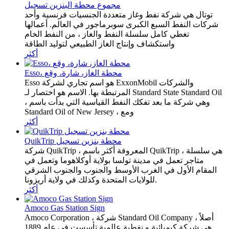
مجموع محطة البنزين تسجيل
توتال هي شركة نفط وغاز متعددة الجنسيات فرنسية وأحد
شركات النفط السبع الكبرى سوبرماجور في العالم. أعمالها
تغطي كامل سلسلة النفط والغاز ، من النفط الخام
واستكشاف وإنتاج الغاز الطبيعي لتوليد الطاقة
أكثر
Esso، محطة الغاز، شارة، وقع
Esso هو اسم تجاري لشركة ExxonMobil والشركات
المرتبطة بها. الاسم هو اختصار لـ Standard State Standard Oil
، وهي شركة ما بعد تفكك النفط القياسية التي بدأت باسم
Standard Oil of New Jersey ، ومع
أكثر
QuikTrip محطة بنزين تسجيل
شركة QuikTrip ، المعروفة أكثر باسم QuikTrip ، هي سلسلة
متاجر تعمل في مدينة تولسا بولاية أوكلاهوما وتعمل في
المقام الأول في الغرب الأوسط والجنوب والجنوب الشرقي
للولايات المتحدة وكذلك في ولاية أريزونا.
أكثر
Amoco Gas Station Sign
Amoco Corporation ، شركة Standard Oil Company أصلاً ،
هي شركة كيميائية و نفطية عالمية تأسست في عام 1889