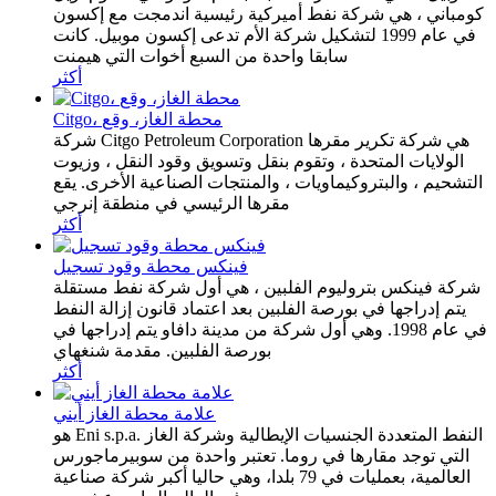
كومباني ، هي شركة نفط أميركية رئيسية اندمجت مع إكسون
في عام 1999 لتشكيل شركة الأم تدعى إكسون موبيل. كانت
سابقا واحدة من السبع أخوات التي هيمنت
أكثر
Citgo، محطة الغاز، وقع
شركة Citgo Petroleum Corporation هي شركة تكرير مقرها
الولايات المتحدة ، وتقوم بنقل وتسويق وقود النقل ، وزيوت
التشحيم ، والبتروكيماويات ، والمنتجات الصناعية الأخرى. يقع
مقرها الرئيسي في منطقة إنرجي
أكثر
فينكس محطة وقود تسجيل
شركة فينكس بتروليوم الفلبين ، هي أول شركة نفط مستقلة
يتم إدراجها في بورصة الفلبين بعد اعتماد قانون إزالة النفط
في عام 1998. وهي أول شركة من مدينة دافاو يتم إدراجها في
بورصة الفلبين. مقدمة شنغهاي
أكثر
علامة محطة الغاز أيني
هو Eni s.p.a. النفط المتعددة الجنسيات الإيطالية وشركة الغاز
التي توجد مقارها في روما. تعتبر واحدة من سوبيرماجورس
العالمية، بعمليات في 79 بلدا، وهي حاليا أكبر شركة صناعية