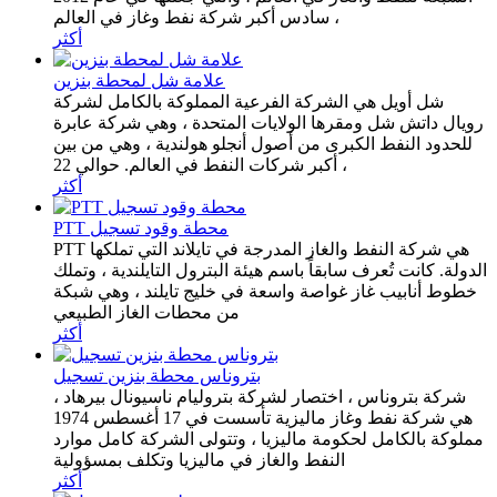
سادس أكبر شركة نفط وغاز في العالم ،
أكثر
علامة شل لمحطة بنزين
شل أويل هي الشركة الفرعية المملوكة بالكامل لشركة
رويال داتش شل ومقرها الولايات المتحدة ، وهي شركة عابرة
للحدود النفط الكبرى من أصول أنجلو هولندية ، وهي من بين
أكبر شركات النفط في العالم. حوالي 22 ،
أكثر
PTT محطة وقود تسجيل
PTT هي شركة النفط والغاز المدرجة في تايلاند التي تملكها
الدولة. كانت تُعرف سابقاً باسم هيئة البترول التايلندية ، وتملك
خطوط أنابيب غاز غواصة واسعة في خليج تايلند ، وهي شبكة
من محطات الغاز الطبيعي
أكثر
بتروناس محطة بنزين تسجيل
شركة بتروناس ، اختصار لشركة بتروليام ناسيونال بيرهاد ،
هي شركة نفط وغاز ماليزية تأسست في 17 أغسطس 1974
مملوكة بالكامل لحكومة ماليزيا ، وتتولى الشركة كامل موارد
النفط والغاز في ماليزيا وتكلف بمسؤولية
أكثر