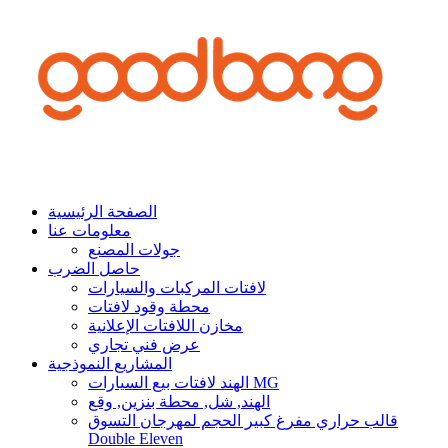
الصفحة الرئيسية
معلومات عنا
جولات المصنع
حاصل الضرب
لافتات المركبات والسيارات
محطة وقود لافتات
مخازن اللافتات الإعلانية
عرض فني تجاري
المشاريع النموذجية
الهند لافتات بيع السيارات MG
الهند, شل, محطة بنزين, وقع
قالب حراري مفرغ كبير الحجم لمهرجان التسوق
Double Eleven