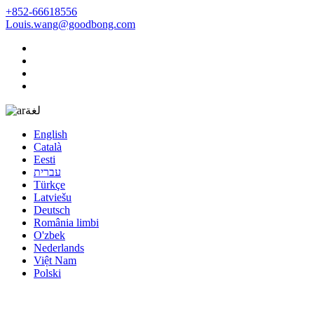
+852-66618556
Louis.wang@goodbong.com
لغة
English
Català
Eesti
עברית
Türkçe
Latviešu
Deutsch
România limbi
O'zbek
Nederlands
Việt Nam
Polski