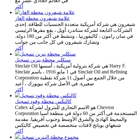
في العالم الحادي عشر مع
أكثر
علامة شيفرون محطة الغاز
شيفرون هي شركة أمريكية متعددة الجنسيات للطاقة. إحدى
الشركات التابعة لشركة ستاندرد أويل ، يقع مقرها الرئيسي
في سان رامون ، كاليفورنيا ، وتنشط في أكثر من 180 دولة.
وتشارك شيفرون في كل جانب من جوانب
أكثر
سنكلير محطة بنزين تسجيل
Sinclair Oil هي شركة بترولية أمريكية ، أسسها Harry F.
Sinclair في 1 مايو 1916 ، باسم Sinclair Oil and Refining
Corporation من خلال الجمع بين أصول 11 شركة نفطية
صغيرة. في الأصل شركة نيويورك ، أعيد
أكثر
كالتكس محطة وقود تسجيل
Caltex هو الاسم التجاري للبترول لشركة Chevron
Corporation المستخدمة في أكثر من 60 دولة في منطقة آسيا
والمحيط الهادئ والشرق الأوسط وجنوب أفريقيا. مقدمة
شنغهاي بوبانج لافتات متخصصة في تخصيص كالتكس
أكثر