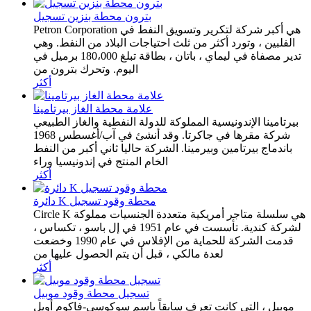
بترون محطة بنزين تسجيل
Petron Corporation هي أكبر شركة لتكرير وتسويق النفط في
الفلبين ، وتورد أكثر من ثلث احتياجات البلاد من النفط. وهي
تدير مصفاة في ليماي ، باتان ، بطاقة تبلغ 180،000 برميل في
اليوم. وتحرك بترون من
أكثر
علامة محطة الغاز بيرتامينا
بيرتامينا الإندونيسية المملوكة للدولة النفطية والغاز الطبيعي
شركة مقرها في جاكرتا. وقد أنشئ في آب/أغسطس 1968
باندماج بيرتامين وبيرمينا. الشركة حاليا ثاني أكبر من النفط
الخام المنتج في إندونيسيا وراء
أكثر
دائرة K محطة وقود تسجيل
Circle K هي سلسلة متاجر أمريكية متعددة الجنسيات مملوكة
لشركة كندية. تأسست في عام 1951 في إل باسو ، تكساس ،
قدمت الشركة للحماية من الإفلاس في عام 1990 وخضعت
لعدة مالكي ، قبل أن يتم الحصول عليها من
أكثر
تسجيل محطة وقود موبيل
موبيل ، التي كانت تعرف سابقاً باسم سوكوسي-فاكوم أويل