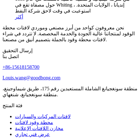
حول مصفاة تقع في Whiting ، إنديانا ، الولايات المتحدة.
استوعبت في وقت لاحق شركة النفط
أكثر
نحن معروفون كواحد من أبرز مصنعي وموردي لافتات محطة
الوقود لمنتجاتنا عالية الجودة والخدمة المخصصة.
لا تتردد في شراء
لافتات محطة وقود بالجملة بتصميم أنيق من مصنعنا.
إرسال التحقيق
اتصل بنا
+86-15618158700
Louis.wang@goodbong.com
منطقة سونغجيانغ الشاملة المستعبدين رقم 175، طريق شيماوجينغ،
منطقة سونغجيانغ، شنغهاي.
فئة المنتج
لافتات المركبات والسيارات
محطة وقود لافتات
مخازن اللافتات الإعلانية
عرض فني تجاري