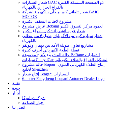
شعار السيارات GAC ذو الصفيحة السميكة الكبيرة
بالفراغ الحراري بالكهرباء
شعار تلقائي كبير مطلي بالكهرباء لشركة BAIC
MOTOR
مشروع لافتات السقف الكبيرة
عرض مشروع Bobang لعمود مركز التسوق الكبير
شعار فيرساتشي لتشكيل الفراغ الكبير
شعار سيارة كبير من الأكريليك بطول 6 متر مطلي
بالكهرباء
مشاريع تعاون طويلة الأمد بين بوهان وفولفو
نفطة الطلاء الكهربائي أحرف كبيرة
حالة المشروع لإنتاج مجموعة BoBang لشعارات
سيارات Chery iCar لتشكيل الفراغ والطلاء الكهربائي
حالة مشروع Bopon - إنتاج الطلاء الكهربائي الملون
لخليج Shenzhen
إنتاج شعار Tengshi للسيارات
6- meter Fangcheng Leopard Automer Dealer Logo
تقنية
جودة
أخبار
شركة ديناميكا
أخبار الصناعة
اتصل بنا